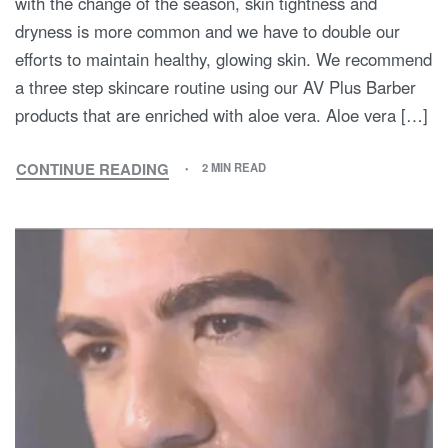
with the change of the season, skin tightness and
dryness is more common and we have to double our
efforts to maintain healthy, glowing skin. We recommend
a three step skincare routine using our AV Plus Barber
products that are enriched with aloe vera. Aloe vera […]
CONTINUE READING
2 MIN READ
HARNESSING
ALOE
VERA
FOR
MEN’S
COLD
WEATHER
SKINCARE