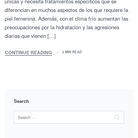
únicas y necesita tratamientos específicos que se
diferencian en muchos aspectos de los que requiere la
piel femenina. Además, con el clima frío aumentan las
preocupaciones por la hidratación y las agresiones
diarias que vienen […]
CONTINUE READING
2 MIN READ
ALOE
VERA
EN
LA
RUTINA
DEL
CUIDADO
Search
DE
LA
Search
PIEL
Search
for:
MASCULINA
EN
ÉPOCAS