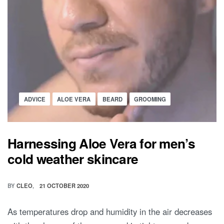
Posted
ADVICE
ALOE VERA
BEARD
GROOMING
in
Harnessing Aloe Vera for men’s
cold weather skincare
BY
CLEO
21 OCTOBER 2020
As temperatures drop and humidity in the air decreases