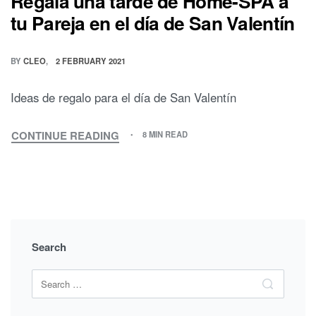
Regala una tarde de Home-SPA a
tu Pareja en el día de San Valentín
BY
CLEO
2 FEBRUARY 2021
Ideas de regalo para el día de San Valentín
CONTINUE READING
8 MIN READ
REGALA
UNA
TARDE
DE
HOME-
SPA
A
Search
TU
PAREJA
Search
EN
Search
for:
EL
DÍA