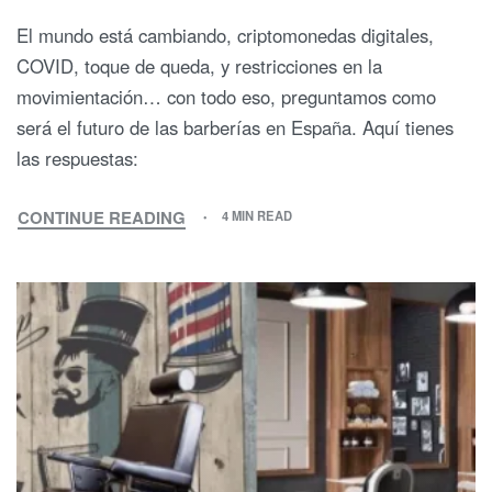
El mundo está cambiando, criptomonedas digitales,
COVID, toque de queda, y restricciones en la
movimientación… con todo eso, preguntamos como
será el futuro de las barberías en España. Aquí tienes
las respuestas:
CONTINUE READING
4 MIN READ
PARTE
2
–
¿QUIERES
SABER
CÓMO
SERÁ
EL
FUTURO
DE
LAS