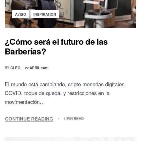
BARBERÍAS?
Posted
AVISO
INSPIRATION
in
¿Cómo será el futuro de las
Barberías?
BY
CLEO
22 APRIL 2021
El mundo está cambiando, cripto monedas digitales,
COVID, toque de queda, y restricciones en la
movimentación…
CONTINUE READING
4 MIN READ
¿CÓMO
SERÁ
EL