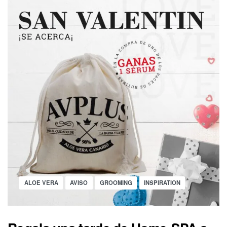
FUTURO
DE
LAS
BARBERÍAS?
Posted
ALOE VERA
AVISO
GROOMING
INSPIRATION
in