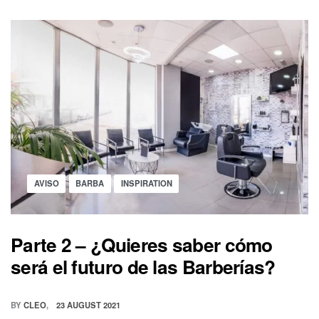
Skip
content
to
content
0
OPEN
MI
CART
CUENTA
Posted
AVISO
BARBA
INSPIRATION
in
Parte 2 – ¿Quieres saber cómo
será el futuro de las Barberías?
BY
CLEO
23 AUGUST 2021