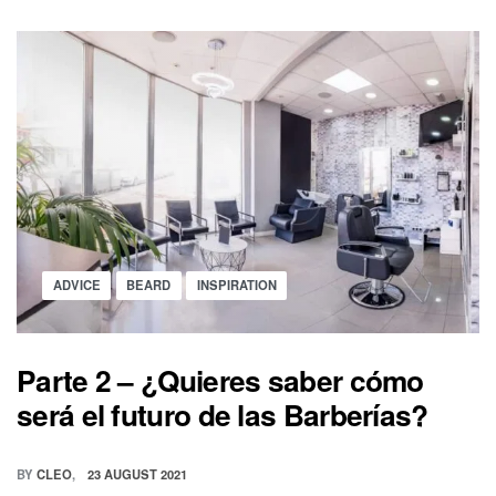
Skip
content
to
content
0
OPEN
MI
CART
CUENTA
Posted
ADVICE
BEARD
INSPIRATION
in
Parte 2 – ¿Quieres saber cómo
será el futuro de las Barberías?
BY
CLEO
23 AUGUST 2021