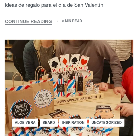
Ideas de regalo para el día de San Valentín
CONTINUE READING
8 MIN READ
REGALA
UNA
TARDE
DE
HOME-
SPA
A
TU
PAREJA
EN
EL
DÍA
DE
SAN
VALENTÍN
Posted
ALOE VERA
BEARD
INSPIRATION
UNCATEGORIZED
in