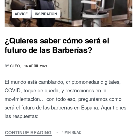
BARBERÍAS?
Posted
ADVICE
INSPIRATION
in
¿Quieres saber cómo será el
futuro de las Barberías?
BY
CLEO
16 APRIL 2021
El mundo está cambiando, criptomonedas digitales,
COVID, toque de queda, y restricciones en la
movimientación… con todo eso, preguntamos como
será el futuro de las barberías en España. Aquí tienes
las respuestas:
CONTINUE READING
4 MIN READ
¿QUIERES