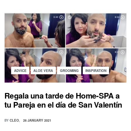
SABER
CÓMO
SERÁ
EL
FUTURO
DE
LAS
BARBERÍAS?
Posted
ADVICE
ALOE VERA
GROOMING
INSPIRATION
in
Regala una tarde de Home-SPA a
tu Pareja en el día de San Valentín
BY
CLEO
26 JANUARY 2021