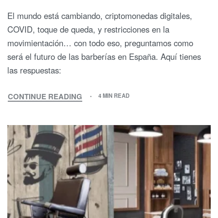
El mundo está cambiando, criptomonedas digitales,
COVID, toque de queda, y restricciones en la
movimientación… con todo eso, preguntamos como
será el futuro de las barberías en España. Aquí tienes
las respuestas:
CONTINUE READING
4 MIN READ
PARTE
2
–
¿QUIERES
SABER
CÓMO
SERÁ
EL
FUTURO
DE
LAS