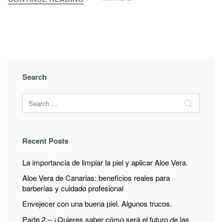
PARTE
2
–
¿QUIERES
SABER
CÓMO
SERÁ
Search
EL
FUTURO
Search
DE
Search
for:
LAS
BARBERÍAS?
Recent Posts
La importancia de limpiar la piel y aplicar Aloe Vera.
Aloe Vera de Canarias: beneficios reales para
barberías y cuidado profesional
Envejecer con una buena piel. Algunos trucos.
Parte 2 – ¿Quieres saber cómo será el futuro de las