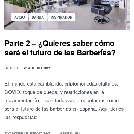
Posted
AVISO
BARBA
INSPIRATION
in
Parte 2 – ¿Quieres saber cómo
será el futuro de las Barberías?
BY
CLEO
23 AUGUST 2021
El mundo está cambiando, criptomonedas digitales,
COVID, toque de queda, y restricciones en la
movimientación… con todo eso, preguntamos como
será el futuro de las barberías en España. Aquí tienes
las respuestas:
CONTINUE READING
4 MIN READ